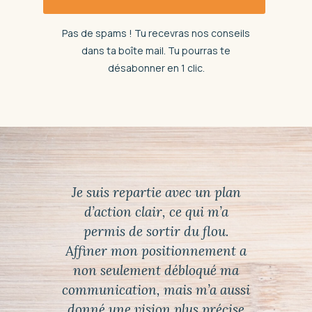
Pas de spams ! Tu recevras nos conseils
dans ta boîte mail. Tu pourras te
désabonner en 1 clic.
Je suis repartie avec un plan
J’ai 
d’action clair, ce qui m’a
en 
permis de sortir du flou.
cons
Affiner mon positionnement a
Mon
non seulement débloqué ma
communication, mais m’a aussi
chan
donné une vision plus précise