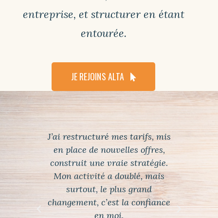
entreprise, et structurer en étant
entourée.
JE REJOINS ALTA
J’ai restructuré mes tarifs, mis
en place de nouvelles offres,
d’ac
construit une vraie stratégie.
réal
Mon activité a doublé, mais
tout
surtout, le plus grand
changement, c’est la confiance
en moi.