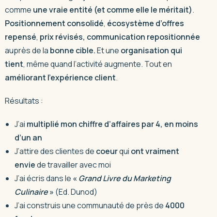
comme
une vraie entité (et comme elle le méritait)
.
Positionnement
consolidé
,
écosystème d’offres
repensé
,
prix révisés, communication repositionnée
auprès de la
bonne cible.
Et une
organisation qui
tient
, même quand l’activité augmente. Tout en
améliorant l’expérience client
.
Résultats :
J’ai
multiplié mon chiffre d’affaires par 4, en moins
d’un an
J’attire des clientes de
coeur
qui
ont vraiment
envie
de travailler avec moi
J’ai écris dans le
«
Grand Livre du Marketing
Culinaire
»
(Ed. Dunod)
J’ai construis une communauté de près de
4000