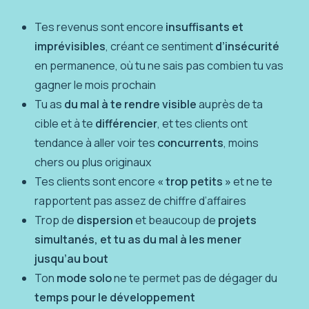
Tes revenus sont encore
insuffisants et
imprévisibles
, créant ce sentiment
d’insécurité
en permanence, où tu ne sais pas combien tu vas
gagner le mois prochain
Tu as
du mal à te rendre visible
auprès de ta
cible et à te
différencier
, et tes clients ont
tendance à aller voir tes
concurrents
, moins
chers ou plus originaux
Tes clients sont encore
« trop petits »
et ne te
rapportent pas assez de chiffre d’affaires
Trop de
dispersion
et beaucoup de
projets
simultanés, et tu as du mal à les mener
jusqu’au bout
Ton
mode solo
ne te permet pas de dégager du
temps pour le développement