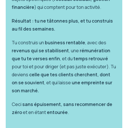
financière
) qui comptent pour ton activité.
Résultat : tu ne tâtonnes plus, et tu construis
au fil des semaines.
Tu construis un
business rentable
, avec des
revenus qui se stabilisent
, une
rémunération
que tu te verses enfin
, et du
temps retrouvé
pour toi et pour diriger (et pas juste exécuter). Tu
deviens
celle que tes clients cherchent, dont
on se souvient
, et qui laisse
une empreinte sur
son marché.
Ceci
sans épuisement, sans recommencer de
zéro
et en étant
entourée
.