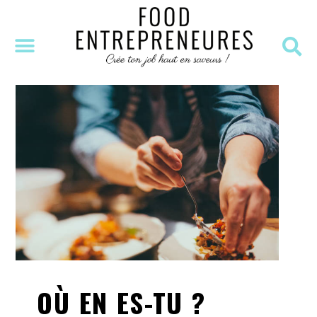
SÉANCE DÉCOUVERTE
MASTERCLASS OFFERTE
RESSOURCES OFFERTES
OÙ EN ES-TU ?