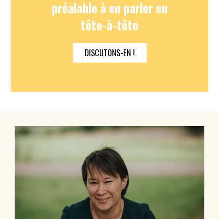
préalable à en parler en
tête-à-tête
DISCUTONS-EN !