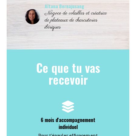
Aïtana Bernajusang
Négoce de volailles et créatrice
de plateaux de charcuteries
ibériques
Ce que tu vas
recevoir
6 mois d'accompagnement
individuel
Pour t'épauler efficacement