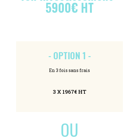
5900€ HT
- OPTION 1 -
En 3 fois sans frais
3 X 1967€ HT
OU