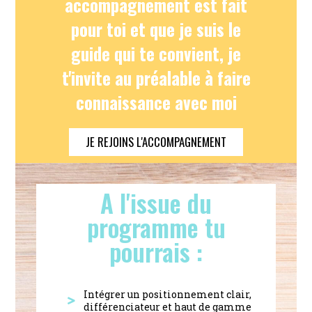
accompagnement est fait
pour toi et que je suis le
guide qui te convient, je
t'invite au préalable à faire
connaissance avec moi
JE REJOINS L'ACCOMPAGNEMENT
A l'issue du
programme tu
pourrais :
Intégrer un positionnement clair,
différenciateur et haut de gamme