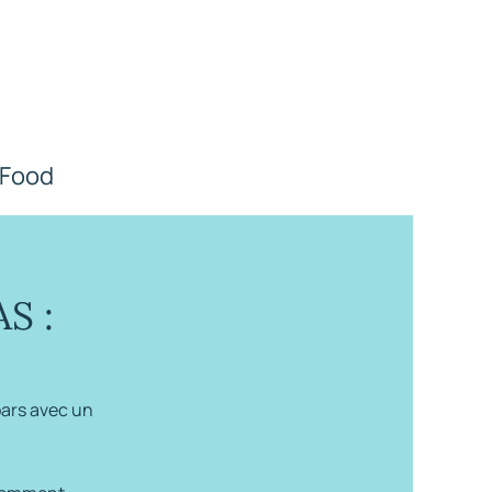
e Food
S :
pars avec un