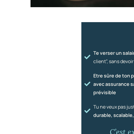
Te verser un salai
client”, sans devoi
Etre sûre de ton p
avec assurance sa
prévisible
Tu ne veux pas jus
durable, scalable
C’est 