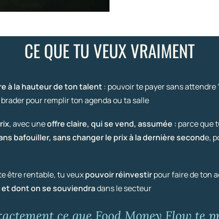
CE QUE TU VEUX VRAIMENT
re à la hauteur de ton talent
: pouvoir te payer sans attendre 
r brader pour remplir ton agenda ou ta salle
rix
, avec une
offre claire, qui se vend, assumée :
parce que t
ns bafouiller, sans changer le prix à la dernière second
e, 
te être rentable, tu veux
pouvoir réinvestir
pour faire de ton 
, et dont on se souviendra
dans le secteur
exactement ce que Food Money Flow te pr