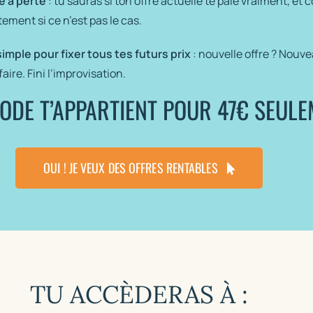
e à perte
: tu sauras si ton offre actuelle te paie vraiment, e
ement si ce n’est pas le cas.
mple pour fixer tous tes futurs prix
: nouvelle offre ? Nouve
re. Fini l’improvisation.
ODE T’APPARTIENT POUR 47€ SEUL
OUI ! JE VEUX DES OFFRES RENTABLES
TU ACCÈDERAS À :