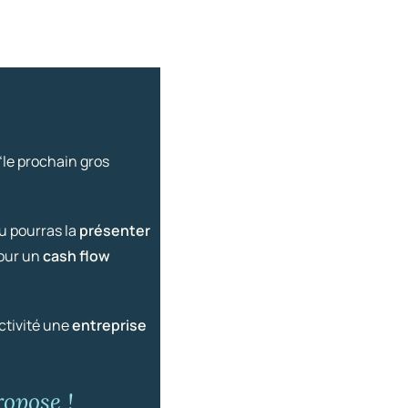
“le prochain gros
u pourras la
présenter
pour un
cash flow
activité une
entreprise
opose !