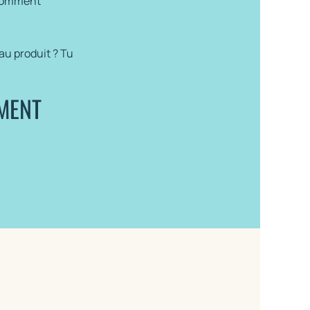
t comment
au produit ? Tu
EMENT