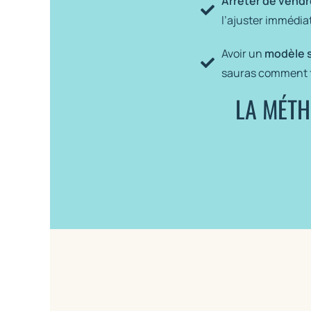
Arrêter de vendr
l’ajuster immédiat
Avoir un
modèle si
sauras comment fai
LA MÉTH