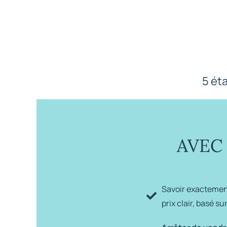
5 éta
AVEC
Savoir exacteme
prix clair, basé su