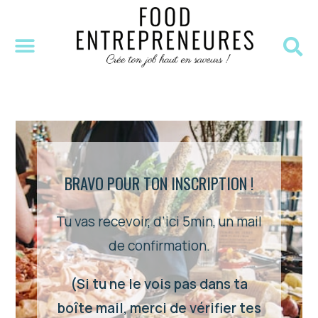
SÉANCE DÉCOUVERTE
MASTERCLASS OFFERTE
RESSOURCES OFFERTES
BRAVO POUR TON INSCRIPTION !
Tu vas recevoir, d’ici 5min, un mail
de confirmation.
(Si tu ne le vois pas dans ta
boîte mail, merci de vérifier tes