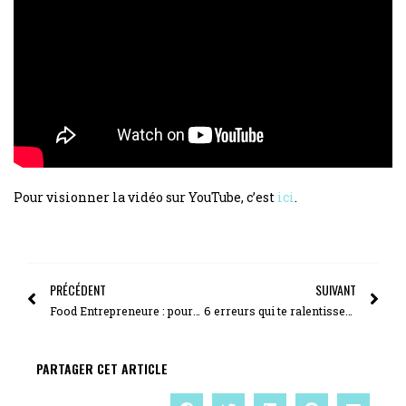
Pour visionner la vidéo sur YouTube, c’est
ici
.
PRÉCÉDENT
SUIVANT
Food Entrepreneure : pourquoi tu peines à lancer ton activité ?
6 erreurs qui te ralentissent dans la création de ton activité dans l’alimentation
PARTAGER CET ARTICLE