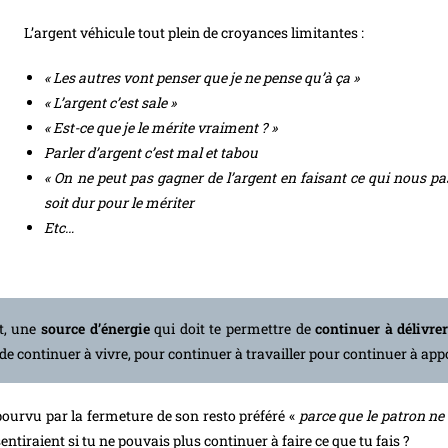
L’argent véhicule tout plein de croyances limitantes :
« Les autres vont penser que je ne pense qu’à ça »
« L’argent c’est sale »
« Est-ce que je le mérite vraiment ? »
Parler d’argent c’est mal et tabou
« On ne peut pas gagner de l’argent en faisant ce qui nous pas
soit dur pour le mériter
Etc…
nt, une
source d’énergie
qui doit te permettre de
continuer à délivre
de continuer à vivre, pour continuer à travailler pour continuer à appor
épourvu par la fermeture de son resto préféré «
parce que le patron ne
tiraient si tu ne pouvais plus continuer à faire ce que tu fais ?