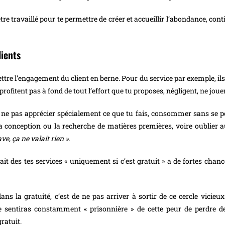
re travaillé pour te permettre de créer et accueillir l’abondance, contin
lients
ettre l’engagement du client en berne. Pour du service par exemple, ils
rofitent pas à fond de tout l’effort que tu proposes, négligent, ne jouen
t ne pas apprécier spécialement ce que tu fais, consommer sans se pos
 conception ou la recherche de matières premières, voire oublier au f
ve, ça ne valait rien ».
rait des tes services « uniquement si c’est gratuit » a de fortes ch
ans la gratuité, c’est de ne pas arriver à sortir de ce cercle vicieu
te sentiras constamment « prisonnière » de cette peur de perdre de 
ratuit.