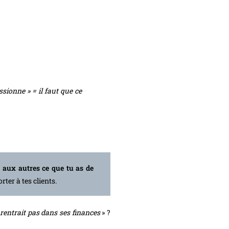
sionne » = il faut que ce
r aux autres ce que tu as de
ter à tes clients.
 rentrait pas dans ses finances
» ?