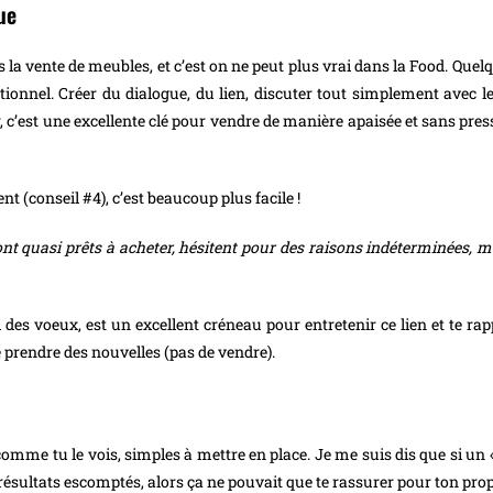
ue
la vente de meubles, et c’est on ne peut plus vrai dans la Food. Quelq
ationnel. Créer du dialogue, du lien, discuter tout simplement avec le
r, c’est une excellente clé pour vendre de manière apaisée et sans pre
t (conseil #4), c’est beaucoup plus facile !
ont quasi prêts à acheter, hésitent pour des raisons indéterminées, m
oi des voeux, est un excellent créneau pour entretenir ce lien et te rapp
e prendre des nouvelles (pas de vendre).
 comme tu le vois, simples à mettre en place. Je me suis dis que si un
s résultats escomptés, alors ça ne pouvait que te rassurer pour ton pr