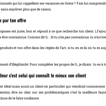
ditionnels qui lui rappellent ses vacances en Grèce ? Fais lui comprendr
 sans enjoliver plus que de raison.
e par ton offre
poses est juste, bon et répond à ce que recherche ton client. (J’ajou
ux être convaincue. Comme dit G. :
Si tu n’es pas convaincue, tu n’arriv
s produits et ton offre dans les règles de l’art, si tu en es là où tu es au
ent d’illégitimité. Pour compléter les propos de G., je dirais : tu es à t
deur c’est celui qui connaît le mieux son client
ent idéal mais aussi un client en particulier qui viendrait consommer che
esoins, être au clair sur ses problématiques c’est la meilleure faço
tinue de te faire confiance.