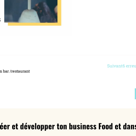
Suivant
6 erre
un bar /restaurant
réer et développer ton business Food et dans