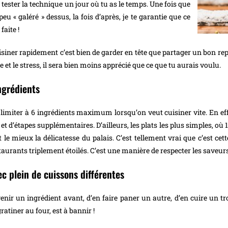
tester la technique un jour où tu as le temps. Une fois que
peu « galéré » dessus, la fois d’après, je te garantie que ce
faite !
iner rapidement c’est bien de garder en tête que partager un bon repas 
ère et le stress, il sera bien moins apprécié que ce que tu aurais voulu.
ingrédients
 limiter à 6 ingrédients maximum lorsqu’on veut cuisiner vite. En effe
 et d’étapes supplémentaires. D’ailleurs, les plats les plus simples, où 
t le mieux la délicatesse du palais. C’est tellement vrai que c’est ce
aurants triplement étoilés. C’est une manière de respecter les saveurs 
ec plein de cuissons différentes
venir un ingrédient avant, d’en faire paner un autre, d’en cuire un t
atiner au four, est à bannir !