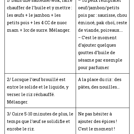
1/ Dans une sauteuse/wok, faire
– Tu peux remplacer
chauffer de l’huile et y mettre :
oeuf/jambon/petits
les œufs + le jambon + les
pois par : saucisse, chou
petits pois + les 4 CC de nuoc
émincé, pak choï, reste
mam + 1cc de sucre. Mélanger.
de viande, poireaux….
– C’est le moment
d’ajouter quelques
gouttes d’huile de
sésame par exemple
pour parfumer
2/ Lorsque l’œuf brouillé est
A la place du riz : des
entre le solide et le liquide, y
pâtes, des nouilles…
verser le riz réchauffé.
Mélanger.
3/ Cuire 5-10 minutes de plus, le
Ne pas hésiter à
temps que l’œuf se solidifie et
ajouter des épices !
enrobe le riz.
C’est le moment !