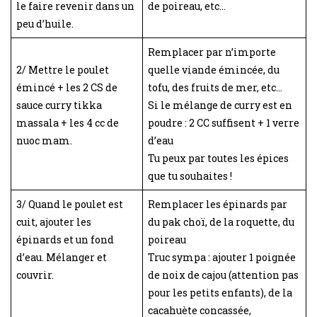
le faire revenir dans un
de poireau, etc…
peu d’huile.
Remplacer par n’importe
2/ Mettre le poulet
quelle viande émincée, du
émincé + les 2 CS de
tofu, des fruits de mer, etc…
sauce curry tikka
Si le mélange de curry est en
massala + les 4 cc de
poudre : 2 CC suffisent + 1 verre
nuoc mam.
d’eau
Tu peux par toutes les épices
que tu souhaites !
3/ Quand le poulet est
Remplacer les épinards par
cuit, ajouter les
du pak choï, de la roquette, du
épinards et un fond
poireau
d’eau. Mélanger et
Truc sympa : ajouter 1 poignée
couvrir.
de noix de cajou (attention pas
pour les petits enfants), de la
cacahuète concassée,