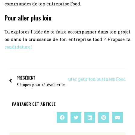
commandes de ton entreprise Food.
Pour aller plus loin
Tu explores l’idée de te faire accompagner dans ton projet
ou dans la croissance de ton entreprise food ? Propose ta
candidature !
PRÉCÉDENT
uivant
Pourquoi et comment recruter pour ton business Food
5 étapes pour ré-évaluer les tarifs de tes produits Food
PARTAGER CET ARTICLE